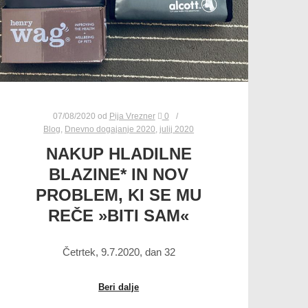
07/08/2020
od
Pija Vrezner
0
Blog
,
Dnevno dogajanje 2020
,
julij 2020
NAKUP HLADILNE
BLAZINE* IN NOV
PROBLEM, KI SE MU
REČE »BITI SAM«
Četrtek, 9.7.2020, dan 32
Beri dalje