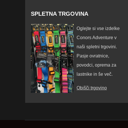
SPLETNA TRGOVINA
Oglejte si vse izdelke
Conors Adventure v
naši spletni trgovini.
Pasje ovratnice,
povodci, oprema za
lastnike in še več.
Obišči trgovino