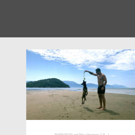
20/08/2020
od
Pija Vrezner
0