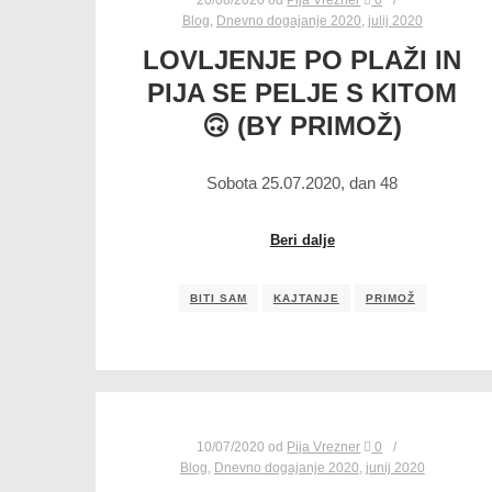
Blog
,
Dnevno dogajanje 2020
,
julij 2020
LOVLJENJE PO PLAŽI IN
PIJA SE PELJE S KITOM
🙃 (BY PRIMOŽ)
Sobota 25.07.2020, dan 48
Beri dalje
BITI SAM
KAJTANJE
PRIMOŽ
10/07/2020
od
Pija Vrezner
0
Blog
,
Dnevno dogajanje 2020
,
junij 2020