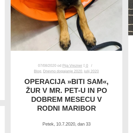
07/08/2020
od
Pija Vrezner
0
Blog
,
Dnevno dogajanje 2020
,
julij 2020
OPERACIJA »BITI SAM«,
ŽUR V MR. PET-U IN PO
DOBREM MESECU V
RODNI MARIBOR
Petek, 10.7.2020, dan 33